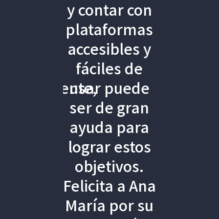
e,
y contar con
muy intuitivo
uy
plataformas
y senzillo
da,
accesibles y
con
do
fáciles de
exámenes
damente,
usar puede
tipo test.
ma
ser de gran
ROBERTO FERNÁNDEZ
!
ayuda para
lograr estos
objetivos.
Felicita a Ana
María por su