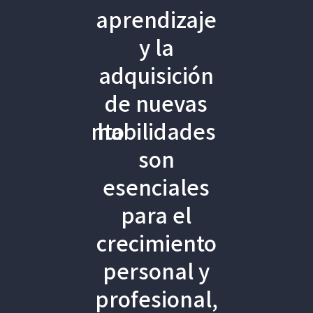
ndí
aprendizaje
Nunca había
l
y la
estudiado
line
adquisición
con una
de nuevas
plataforma
amiento
habilidades
«e-learning»
isto
son
y me ha sido
s
esenciales
muy
ue
para el
cómodo, es
no
crecimiento
como mirar
y he
personal y
un libro
do
profesional,
animado,