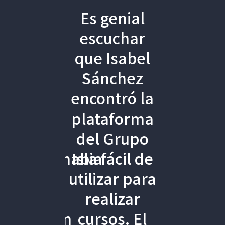
 -
Es genial
Empleado -
nte
escuchar
Servicios
dia
que Isabel
informáticos
par
Sánchez
He realizado
s
encontró la
el curso de
 FP
plataforma
Técnicas de
del Grupo
Venta y es
ca, habia
Isla fácil de
una pasada,
i
do
utilizar para
tiene vídeos
de
realizar
explicativos
ción
cursos. El
muy buenos.