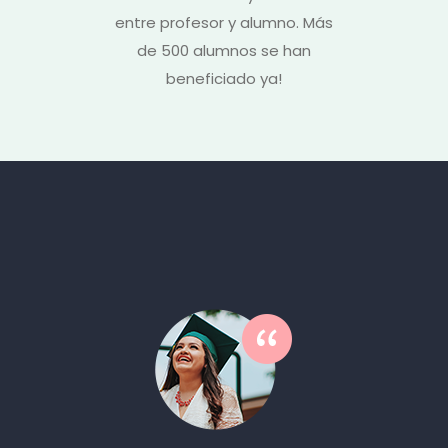
entre profesor y alumno. Más
de 500 alumnos se han
beneficiado ya!